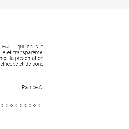
« EAI » qui nous a
" Félicitations à cette équipe re
le et transparente.
avec en plus le sourire, la gentille
nce, la présentation
son organisation sans faille. Une
 efficace et de bons
Patrice C.