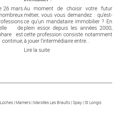
le 26 mars
Au moment de choisir votre futur
de nombreux
métier, vous vous demandez : qu’est-
ofessions
ce qu’un mandataire immobilier ? En
elle de
plein essor depuis les années 2000,
phare est
cette profession consiste notamment
 continue,
à jouer l’intermédiaire entre...
Lire la suite
Loches
Mamers
Marolles Les Braults
Spay
St Longis