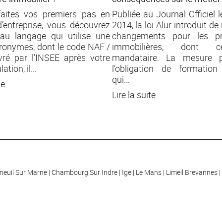
faites vos premiers pas en
Publiée au Journal Officiel 
d’entreprise, vous découvrez
2014, la loi Alur introduit 
au langage qui utilise une
changements pour les pr
cronymes, dont le code NAF /
immobilières, dont c
vré par l’INSEE après votre
mandataire. La mesure 
tion, il...
l’obligation de formation
qui...
te
Lire la suite
neuil Sur Marne
Chambourg Sur Indre
Ige
Le Mans
Limeil Brevannes